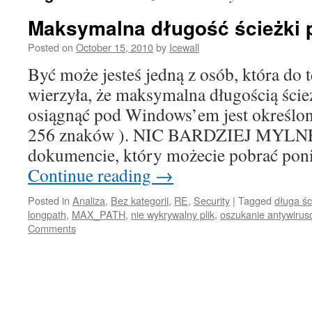
Maksymalna długość ścieżki
Posted on
October 15, 2010
by
Icewall
Być może jesteś jedną z osób, która do
wierzyła, że maksymalna długością ście
osiągnąć pod Windows’em jest określ
256 znaków ). NIC BARDZIEJ MYLN
dokumencie, który możecie pobrać pon
Continue reading
→
Posted in
Analiza
,
Bez kategorii
,
RE
,
Security
|
Tagged
długa śc
longpath
,
MAX_PATH
,
nie wykrywalny plik
,
oszukanie antywirus
Comments