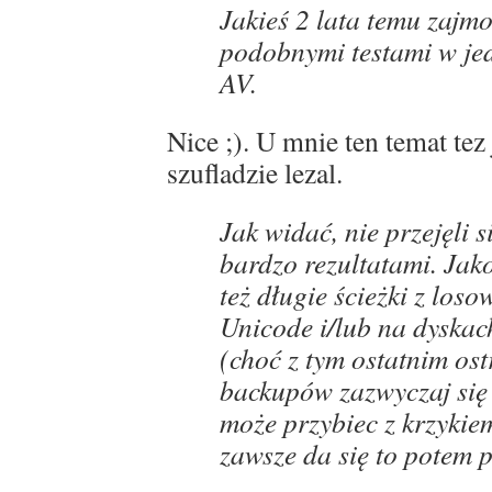
Jakieś 2 lata temu zajm
podobnymi testami w jed
AV.
Nice ;). U mnie ten temat te
szufladzie lezal.
Jak widać, nie przejęli s
bardzo rezultatami. Ja
też długie ścieżki z los
Unicode i/lub na dyskac
(choć z tym ostatnim ost
backupów zazwyczaj się 
może przybiec z krzykie
zawsze da się to potem 