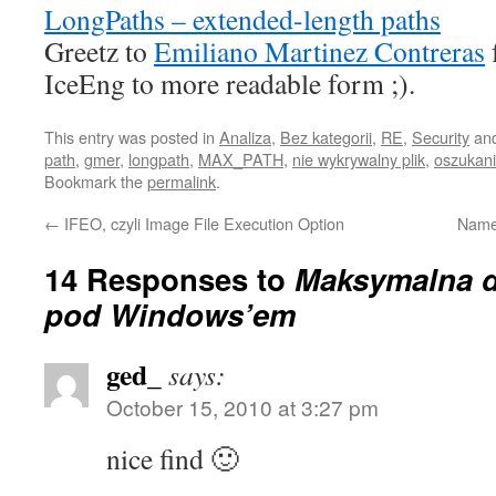
LongPaths – extended-length paths
Greetz to
Emiliano Martinez Contreras
IceEng to more readable form ;).
This entry was posted in
Analiza
,
Bez kategorii
,
RE
,
Security
and
path
,
gmer
,
longpath
,
MAX_PATH
,
nie wykrywalny plik
,
oszukani
Bookmark the
permalink
.
←
IFEO, czyli Image File Execution Option
Name
14 Responses to
Maksymalna d
pod Windows’em
ged_
says:
October 15, 2010 at 3:27 pm
nice find 🙂