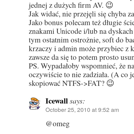
jednej z dużych firm AV. 😉
Jak widać, nie przejęli się chyba z
Jako bonus polecam też długie ści
znakami Unicode i/lub na dyskach
tym ostatnim ostrożnie, soft do b
krzaczy i admin może przybiec z 
zawsze da się to potem prosto usu
PS. Wypadałoby wspomnieć, że na
oczywiście to nie zadziała. (A co 
skopiować NTFS->FAT? 😉
Icewall
says:
October 25, 2010 at 9:52 am
@omeg