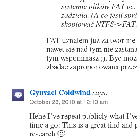
systemie plików FAT ocz
zadziała. (A co jeśli sp
skopiować NTFS->FAT
FAT uznalem juz za twor nie
nawet sie nad tym nie zastan
tym wspominasz ;). Byc moze
zbadac zaproponowana przez 
Gynvael Coldwind
says:
October 28, 2010 at 12:13 am
Hehe I’ve repeat publicly what I’v
time a go: This is a great find and 
research 🙂