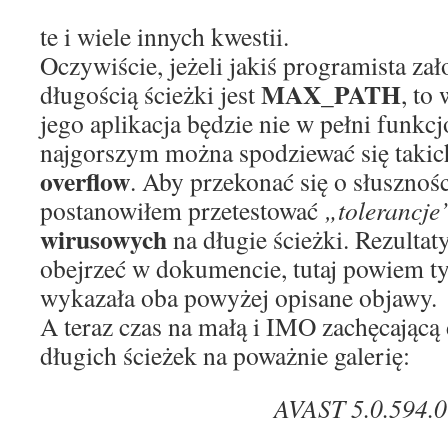
te i wiele innych kwestii.
Oczywiście, jeżeli jakiś programista za
MAX_PATH
długością ścieżki jest
, to
jego aplikacja będzie nie w pełni funkcj
najgorszym można spodziewać się taki
overflow
. Aby przekonać się o słusznośc
postanowiłem przetestować
„tolerancj
wirusowych
na długie ścieżki. Rezulta
obejrzeć w dokumencie, tutaj powiem ty
wykazała oba powyżej opisane objawy.
A teraz czas na małą i IMO zachęcającą
długich ścieżek na poważnie galerię:
AVAST 5.0.594.0