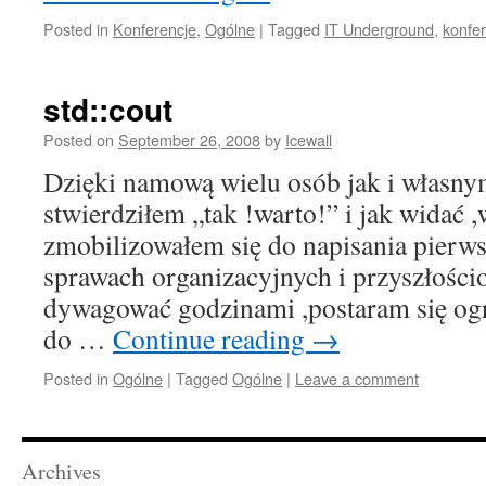
Posted in
Konferencje
,
Ogólne
|
Tagged
IT Underground
,
konfe
std::cout
Posted on
September 26, 2008
by
Icewall
Dzięki namową wielu osób jak i własny
stwierdziłem „tak !warto!” i jak widać 
zmobilizowałem się do napisania pierws
sprawach organizacyjnych i przyszłośc
dywagować godzinami ,postaram się og
do …
Continue reading
→
Posted in
Ogólne
|
Tagged
Ogólne
|
Leave a comment
Archives