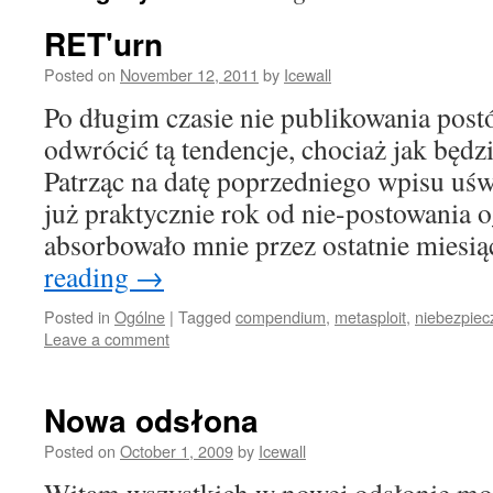
RET'urn
Posted on
November 12, 2011
by
Icewall
Po długim czasie nie publikowania post
odwrócić tą tendencje, chociaż jak będzi
Patrząc na datę poprzedniego wpisu uśw
już praktycznie rok od nie-postowania 
absorbowało mnie przez ostatnie mies
reading
→
Posted in
Ogólne
|
Tagged
compendium
,
metasploit
,
niebezpiec
Leave a comment
Nowa odsłona
Posted on
October 1, 2009
by
Icewall