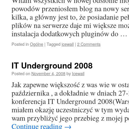
Witam wszystkich w nowej odsłonie moj
powodów przeniosłem blog na nowy ser
kilka, a główny jest to, że posiadanie p
plików na serwerze daje mi większe mo
instalacja dodatkowych pluginów do 
Posted in
Ogólne
|
Tagged
icewall
|
2 Comments
IT Underground 2008
Posted on
November 4, 2008
by
Icewall
Jak zapewne większość z was wie w ost
października , a dokładnie w dniach 27-
konferencja IT Underground 2008(Warsz
miałem okazję uczestniczyć w tym wyda
wam przybliżyć jego przebieg z mojej
Continue reading
→