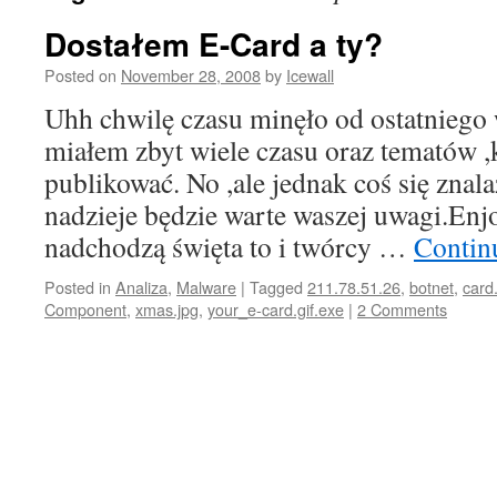
Dostałem E-Card a ty?
Posted on
November 28, 2008
by
Icewall
Uhh chwilę czasu minęło od ostatniego w
miałem zbyt wiele czasu oraz tematów 
publikować. No ,ale jednak coś się znal
nadzieje będzie warte waszej uwagi.Enjo
nadchodzą święta to i twórcy …
Contin
Posted in
Analiza
,
Malware
|
Tagged
211.78.51.26
,
botnet
,
card
Component
,
xmas.jpg
,
your_e-card.gif.exe
|
2 Comments